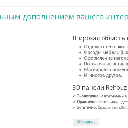
ильным дополнением вашего инте
Широкая область 
Отделка стен в жи
Фасады мебели (шка
Оформление изголо
Потолочные вставки
Маскировка инжен
И многое другое.
3D панели Rehouz 
✓
Экологично.
Изготовлены и
✓
Практично.
Устойчивы к де
✓
Эстетично.
Создают объём и
Отзывы ›