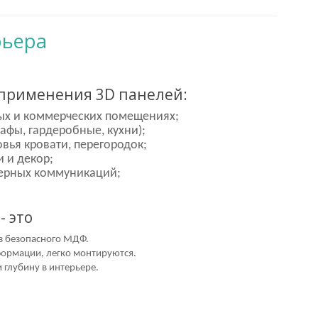
рьера
применения 3D панелей:
лых и коммерческих помещениях;
фы, гардеробные, кухни);
вья кровати, перегородок;
 и декор;
ерных коммуникаций;
- это
з безопасного МДФ.
формации, легко монтируются.
 глубину в интерьере.