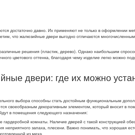
ются достаточно давно. Их применяют не только в оформлении ме
тметим, что жалюзийные двери выгодно отличаются многочисленны
различные решения (пластик, дерево). Однако наибольшим спросом
чного цветового оттенка, благодаря чему изделие легко можно под
ные двери: где их можно уста
ильного выбора способны стать достойным функциональным дополн
ются своеобразным декоративным элементом, который вносит в по
йдут в помещения следующего назначения:
е гардеробной комнаты. Наличие дверей с такой конструкцией обе
ния неприятного запаха, плесени. Важно понимать, что хорошая е
готовленной из меха.