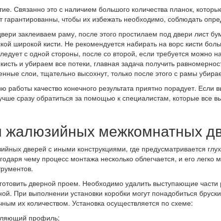
е. Связанно это с наличием большого количества планок, которые 
дут гарантированны, чтобы их избежать необходимо, соблюдать опр
двери заклеиваем раму, после этого простилаем под двери лист бу
кой широкой кисти. Не рекомендуется набирать на ворс кисти боль
ледует с одной стороны, после со второй, если требуется можно на
 кисть и убираем все потеки, главная задача получить равномерно
нные слои, тщательно высохнут, только после этого с рамы убирае
ю работы качество конечного результата приятно порадует. Если в
учше сразу обратиться за помощью к специалистам, которые все в
и жалюзийных межкомнатных д
ийных дверей с иными конструкциями, где предусматривается глу
одаря чему процесс монтажа несколько облегчается, и его легко 
трументов.
дготовить дверной проем. Необходимо удалить выступающие части р
ой. При выполнении установки коробки могут понадобиться бруск
очным их количеством. Установка осуществляется по схеме:
вляющий профиль;