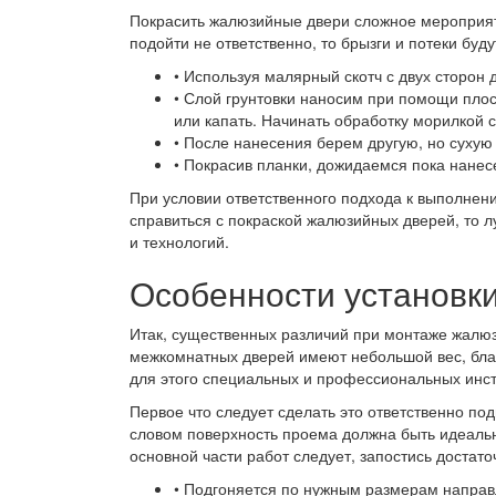
Покрасить жалюзийные двери сложное мероприяти
подойти не ответственно, то брызги и потеки бу
• Используя малярный скотч с двух сторон 
• Слой грунтовки наносим при помощи плос
или капать. Начинать обработку морилкой с
• После нанесения берем другую, но сухую
• Покрасив планки, дожидаемся пока нанесе
При условии ответственного подхода к выполнени
справиться с покраской жалюзийных дверей, то л
и технологий.
Особенности установк
Итак, существенных различий при монтаже жалюз
межкомнатных дверей имеют небольшой вес, благ
для этого специальных и профессиональных инс
Первое что следует сделать это ответственно по
словом поверхность проема должна быть идеальн
основной части работ следует, запостись достат
• Подгоняется по нужным размерам напра