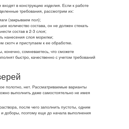
входят в конструкцию изделия. Если к работе
еделенные требования, рассмотрим их:
маги (закрываем пол);
шое количество состава, он не должен стекать
нести состав в 2-3 слоя;
сть нанесения слоя морилки;
м скотч и приступаем к ее обработке.
ы, конечно, сомневаетесь, что сможете
ыполнят быстро, качественно с учетом требований
верей
хое полотно, нет. Рассматриваемые варианты
можно выполнить даже самостоятельно не имея
аствора, после чего заполнить пустоты, одним
и и доборы, поэтому еще до начала выполнения