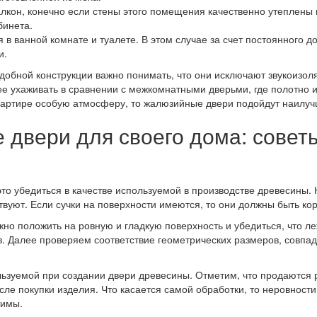
балкон, конечно если стены этого помещения качественно утеплены
бинета.
 в ванной комнате и туалете. В этом случае за счет постоянного 
и.
одобной конструкции важно понимать, что они исключают звукоиз
нее ухаживать в сравнении с межкомнатными дверьми, где полотно
квартире особую атмосферу, то жалюзийные двери подойдут наилу
двери для своего дома: совет
это убедиться в качестве используемой в производстве древесины
ствуют. Если сучки на поверхности имеются, то они должны быть ко
о положить на ровную и гладкую поверхность и убедиться, что ле
в. Далее проверяем соответствие геометрических размеров, совпад
льзуемой при создании двери древесины. Отметим, что продаются
ле покупки изделия. Что касается самой обработки, то неровност
тимы.