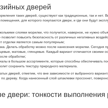
зийных дверей
рмления таких дверей, существуют как традиционные, так и нет. 
помещения, для которого покупаются двери, и где они будут эксп
колькими слоями морилки, что получится, наверное, не нужно объя
 позволит повысить безопасность от различных негативных воздейс
нт отделки является самым популярным;
ака. Делать обработку можно после нанесения морилки. Сегодня 
нцевые, матовые, глянцевые. Каждый вариант отличается своими 
осле обработки;
ериалы в большом ассортименте, которые способны обеспечивать п
волит сохранить текстуру природного материала.
ых дверей, отметим, что вне зависимости от выбранного варианта
по дереву. Когда нанесенный слой шпаклевки просохнет, поверхно
е двери: тонкости выполнения