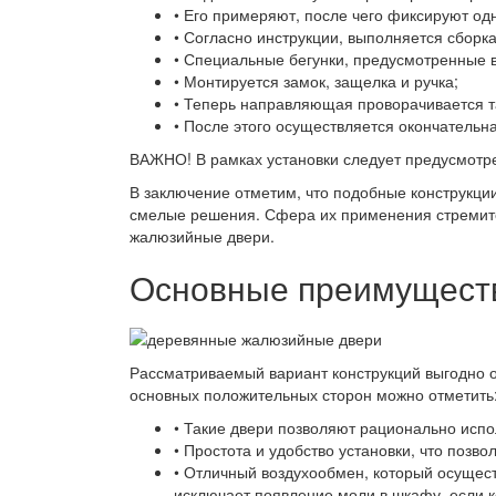
• Его примеряют, после чего фиксируют о
• Согласно инструкции, выполняется сборк
• Специальные бегунки, предусмотренные в
• Монтируется замок, защелка и ручка;
• Теперь направляющая проворачивается так
• После этого осуществляется окончатель
ВАЖНО! В рамках установки следует предусмотре
В заключение отметим, что подобные конструкци
смелые решения. Сфера их применения стремите
жалюзийные двери.
Основные преимущест
Рассматриваемый вариант конструкций выгодно 
основных положительных сторон можно отметить
• Такие двери позволяют рационально исп
• Простота и удобство установки, что поз
• Отличный воздухообмен, который осущес
исключает появление моли в шкафу, если к