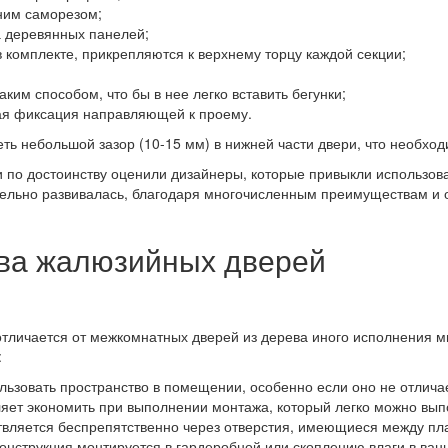
дним саморезом;
а деревянных панелей;
 комплекте, прикрепляются к верхнему торцу каждой секции;
им способом, что бы в нее легко вставить бегунки;
ная фиксация направляющей к проему.
ть небольшой зазор (10-15 мм) в нижней части двери, что необхо
и по достоинству оценили дизайнеры, которые привыкли использо
льно развивалась, благодаря многочисленным преимуществам и 
ва жалюзийных дверей
отличается от межкомнатных дверей из дерева иного исполнения
:
ользовать пространство в помещении, особенно если оно не отлич
воляет экономить при выполнении монтажа, который легко можно вы
твляется беспрепятственно через отверстия, имеющиеся между пл
онструкция монтируется в гардеробной или скоплению влаги в ван