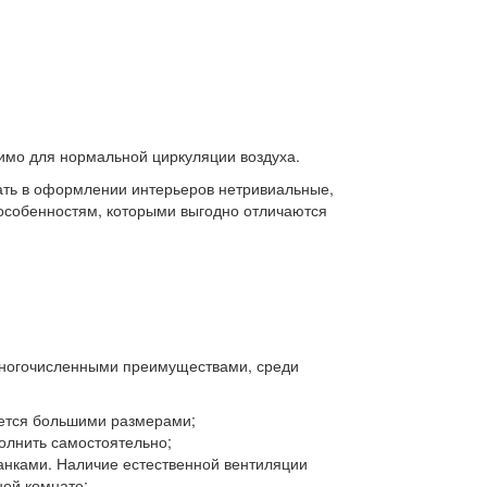
димо для нормальной циркуляции воздуха.
вать в оформлении интерьеров нетривиальные,
особенностям, которыми выгодно отличаются
 многочисленными преимуществами, среди
ается большими размерами;
полнить самостоятельно;
анками. Наличие естественной вентиляции
ной комнате;