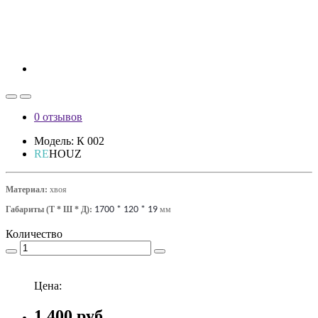
0 отзывов
Модель: К 002
RE
HOUZ
Материал:
хвоя
Габариты
(Т * Ш * Д)
:
1700 * 120 * 19
мм
Количество
Цена:
1 400 руб.